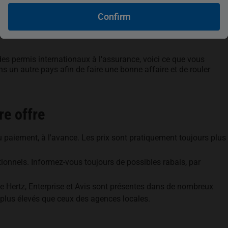
Confirm
 des permis internationaux à l'assurance, voici ce que vous
s un autre pays afin de faire une bonne affaire et de rouler
re offre
au paiement, à l'avance. Les prix sont pratiquement toujours plus
ionnels. Informez-vous toujours de possibles rabais, par
Hertz, Enterprise et Avis sont présentes dans de nombreux
 plus élevés que ceux des agences locales.