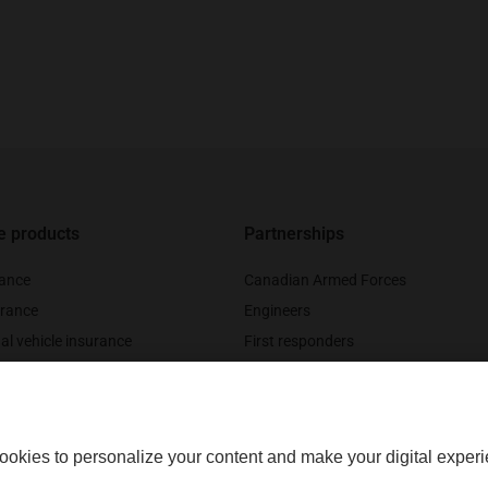
e products
Partnerships
rance
Canadian Armed Forces
rance
Engineers
al vehicle insurance
First responders
nce
Legal professionals
urance
Medical professionals
ookies to personalize your content and make your digital experi