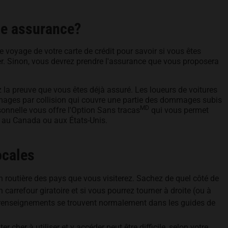
ne assurance?
e voyage de votre carte de crédit pour savoir si vous êtes
ger. Sinon, vous devrez prendre l'assurance que vous proposera
z la preuve que vous êtes déjà assuré. Les loueurs de voitures
mmages par collision qui couvre une partie des dommages subis
MD
sonnelle vous offre l'Option Sans tracas
qui vous permet
ez au Canada ou aux États-Unis.
ocales
on routière des pays que vous visiterez. Sachez de quel côté de
n carrefour giratoire et si vous pourrez tourner à droite (ou à
s renseignements se trouvent normalement dans les guides de
cher à utiliser et y accéder peut être difficile, selon votre