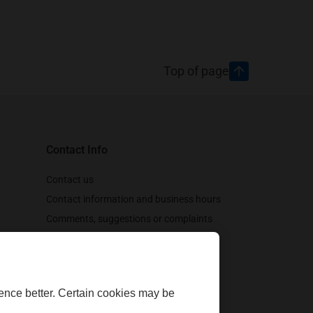
Top of page
Contact Info
Contact us
Contact information and business hours
Comments, suggestions or complaints
Customer support
Follow us
ence better. Certain cookies may be