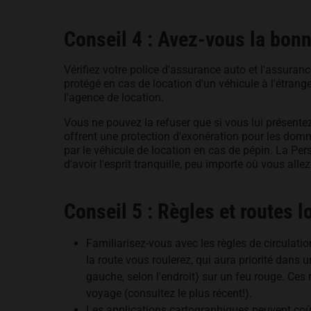
Conseil 4 : Avez-vous la bon
Vérifiez votre police d'assurance auto et l'assuranc
protégé en cas de location d'un véhicule à l'étran
l'agence de location.
Vous ne pouvez la refuser que si vous lui présente
offrent une protection d'exonération pour les do
par le véhicule de location en cas de pépin. La Per
d'avoir l'esprit tranquille, peu importe où vous all
Conseil 5 : Règles et routes l
Familiarisez-vous avec les règles de circulati
la route vous roulerez, qui aura priorité dans u
gauche, selon l'endroit) sur un feu rouge. Ce
voyage (consultez le plus récent!).
Les applications cartographiques peuvent coûter 