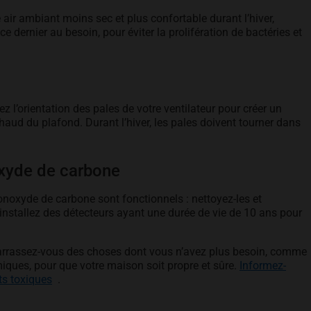
 air ambiant moins sec et plus confortable durant l’hiver,
tab
ce dernier au besoin, pour éviter la prolifération de bactéries et
ez l’orientation des pales de votre ventilateur pour créer un
chaud du plafond. Durant l’hiver, les pales doivent tourner dans
xyde de carbone
noxyde de carbone sont fonctionnels : nettoyez-les et
 installez des détecteurs ayant une durée de vie de 10 ans pour
arrassez-vous des choses dont vous n’avez plus besoin, comme
miques, pour que votre maison soit propre et sûre.
Informez-
opens in a new tab
ts toxiques
.