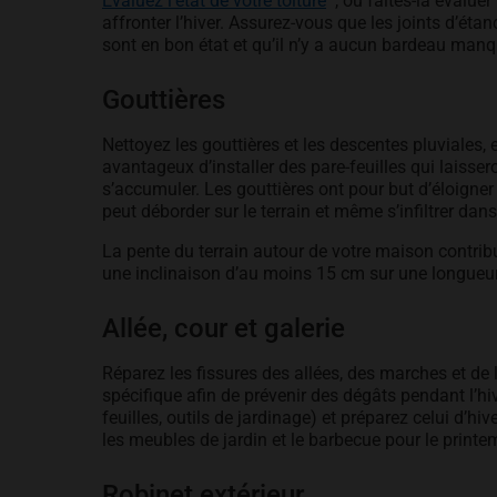
Évaluez l’état de votre toiture
, ou faites-la évalue
affronter l’hiver. Assurez-vous que les joints d’éta
sont en bon état et qu’il n’y a aucun bardeau manq
Gouttières
Nettoyez les gouttières et les descentes pluviales,
avantageux d’installer des pare-feuilles qui laisser
s’accumuler. Les gouttières ont pour but d’éloigner 
peut déborder sur le terrain et même s’infiltrer dans
La pente du terrain autour de votre maison contribu
une inclinaison d’au moins 15 cm sur une longueur 
Allée, cour et galerie
Réparez les fissures des allées, des marches et de
spécifique afin de prévenir des dégâts pendant l’hi
feuilles, outils de jardinage) et préparez celui d’hiv
les meubles de jardin et le barbecue pour le print
Robinet extérieur