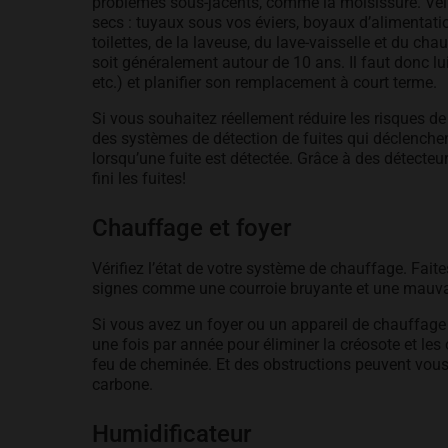
problèmes sous-jacents, comme la moisissure. Veille
secs : tuyaux sous vos éviers, boyaux d’alimentatio
toilettes, de la laveuse, du lave-vaisselle et du cha
soit généralement autour de 10 ans. Il faut donc lui 
etc.) et planifier son remplacement à court terme.
Si vous souhaitez réellement réduire les risques d
des systèmes de détection de fuites qui déclenchen
lorsqu’une fuite est détectée. Grâce à des détecteu
fini les fuites!
Chauffage et foyer
Vérifiez l’état de votre système de chauffage. Fait
signes comme une courroie bruyante et une mauv
Si vous avez un foyer ou un appareil de chauffage
une fois par année pour éliminer la créosote et le
feu de cheminée. Et des obstructions peuvent vo
carbone.
Humidificateur