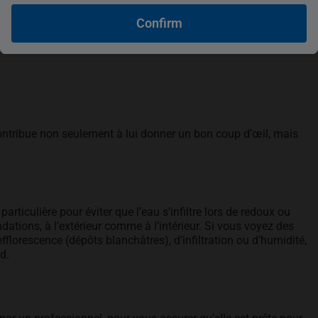
opens in a new tab
opens in a new tab
opens in a new tab
opens in a new tab
Confirm
contribue non seulement à lui donner un bon coup d’œil, mais
particulière pour éviter que l’eau s’infiltre lors de redoux ou
ndations, à l’extérieur comme à l’intérieur. Si vous voyez des
fflorescence (dépôts blanchâtres), d’infiltration ou d’humidité,
d.