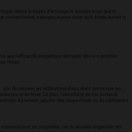
ntigel, retirez le boyau d’arrosage et assurez-vous que le
et conventionnel, vidangez-le pour éviter qu’il éclate durant la
i que l’efficacité énergétique devraient être vos priorités
ur l’hiver.
opens in a new tab
afin de prévenir les infiltrations d’eau étant donné que les
utomne et en hiver. De plus, l’étanchéité de vos portes et
lectricité. Au besoin, ajoutez des coupe-froids ou du calfeutrant.
nuisance pour les propriétés, car ils peuvent engendrer des