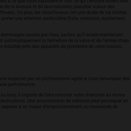
z à ce que votre tuyauterie et tout ce qui l’entoure soient bien
n de la laveuse et du lave-vaisselle, plancher autour des
uffe-eau. De plus, les chauffe-eaux ont une durée de vie limitée,
porter une attention particulière (fuite, corrosion, suintement,
e dommages causés par l’eau, sachez qu’il existe maintenant
t automatiquement la fermeture de la valve et de l’entrée d’eau
rs installés près des appareils de plomberie de votre maison,
es-le inspecter par un professionnel agréé si vous remarquez des
aise performance.
 au bois, il importe de faire ramoner votre cheminée au moins
s obstructions. Une accumulation de créosote peut provoquer un
us exposer à un risque d’empoisonnement au monoxyde de