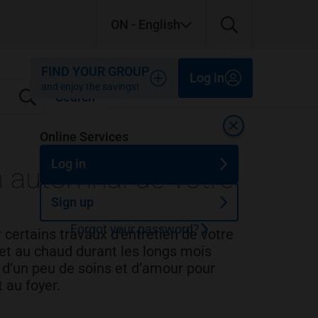
ON
- English
Close
Close
Close
FIND YOUR GROUP
Log in
and enjoy the savings!
Search
Close
Online Services
Log in
en automnal de votre
Sign up
Forgot your password?
certains travaux d’entretien de votre
 et au chaud durant les longs mois
n d’un peu de soins et d’amour pour
 au foyer.