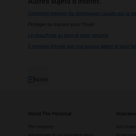
Autres sujets d’intérêt:
Comment prévenir les dommages causés par la nei
Protéger sa maison pour l’hiver
Le chauffage au bois et votre sécurité
5 moyens d’éviter que vos tuyaux gèlent et quoi f
Footer
Notes
About The Personal
Insuranc
The company
Auto insu
Advantages of our insurance plans
Home insu