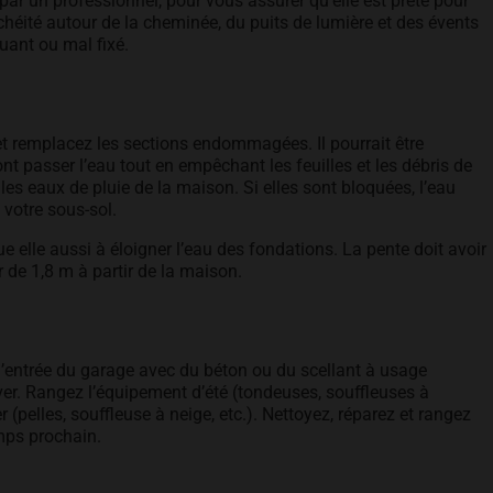
r par un professionnel, pour vous assurer qu’elle est prête pour
nchéité autour de la cheminée, du puits de lumière et des évents
uant ou mal fixé.
 et remplacez les sections endommagées. Il pourrait être
ont passer l’eau tout en empêchant les feuilles et les débris de
les eaux de pluie de la maison. Si elles sont bloquées, l’eau
 votre sous-sol.
e elle aussi à éloigner l’eau des fondations. La pente doit avoir
de 1,8 m à partir de la maison.
 l’entrée du garage avec du béton ou du scellant à usage
ver. Rangez l’équipement d’été (tondeuses, souffleuses à
er (pelles, souffleuse à neige, etc.). Nettoyez, réparez et rangez
emps prochain.