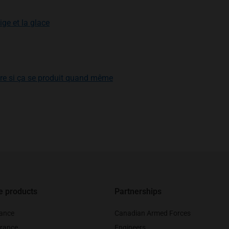
ge et la glace
aire si ça se produit quand même
e products
Partnerships
rance
Canadian Armed Forces
rance
Engineers