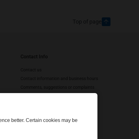
Top of page
Contact Info
Contact us
Contact information and business hours
Comments, suggestions or complaints
Customer support
Follow us
ence better. Certain cookies may be
opens in a new tab
opens in a new tab
opens in a new tab
opens in a new tab
opens in a new tab