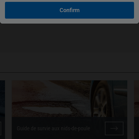
Confirm
Guide de survie aux nids-de-poule