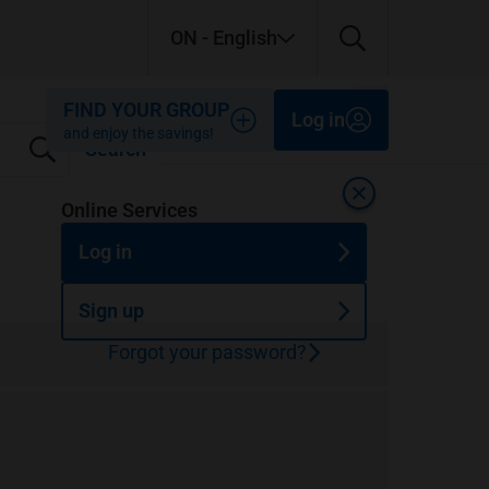
ON
- English
Close
Close
Close
FIND YOUR GROUP
Log in
and enjoy the savings!
Search
Close
Online Services
Log in
Sign up
Forgot your password?