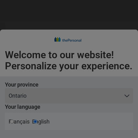
s
guage
Claims
s
English
Confirm
Welcome to our website!
Pets
Personalize your experience.
Travel
Your province
Your language
Français
English