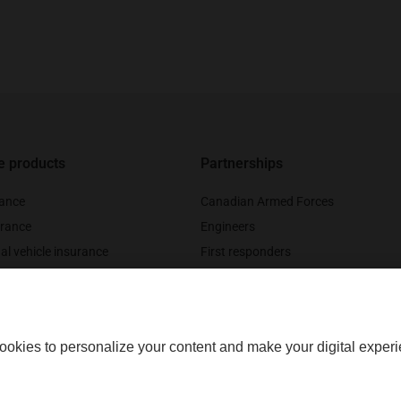
e products
Partnerships
rance
Canadian Armed Forces
rance
Engineers
al vehicle insurance
First responders
nce
Legal professionals
urance
Medical professionals
ookies to personalize your content and make your digital experi