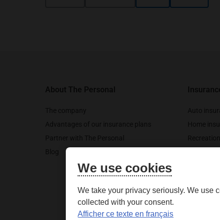
Footer
About The Personal
Insuranc
The company
Auto insu
Advantages of our insurance plans
Home insu
Partner with The Personal
Recreation
Blog
Pet insura
We use cookies
Travel ins
We take your privacy seriously. We use c
collected with your consent.
Afficher ce texte en français