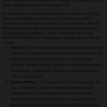
vous habituer aux mouvements. Répétez-les plusieurs fois et
faites des pauses entre chaque exercice.
Écoutez toujours votre corps d'abord et avant tout. Si vous
avez mal, arrêtez! Consultez votre médecin avant de
commencer à faire des exercices. Si vous préférez voir les
mouvements en vidéo avant de les essayer, l'
Association
opens in a new tab
chiropratique canadienne
vous en propose une vaste
sélection conçues pour vous aider à adopter une meilleure
posture.
Poitrine :
Relevez la poitrine en inspirant profondément.
Laissez vos épaules détendues et évitez d'arquer le dos.
Essayez d'imaginer une corde qui vous tire vers le
plafond. Gardez ensuite la pose en expirant doucement.
Vous devriez vous sentir détendu et avoir l'impression
d'être « plus grand ».
Double menton :
Cet exercice renforce les muscles du
cou. Commencez avec les épaules ramenées vers
l'arrière et vers le bas. Regardez droit devant vous.
Placez 2 doigts sur votre menton. Poussez ensuite
doucement pour le renfoncer légèrement et reculer la