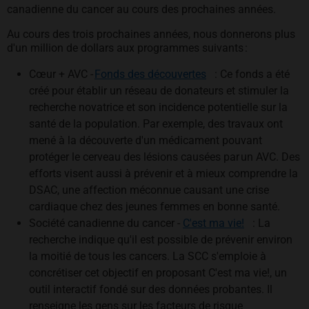
canadienne du cancer au cours des prochaines années.
Au cours des trois prochaines années, nous donnerons plus
d'un million de dollars aux programmes suivants :
opens in a new tab
Cœur + AVC -
Fonds des découvertes
: Ce fonds a été
créé pour établir un réseau de donateurs et stimuler la
recherche novatrice et son incidence potentielle sur la
santé de la population. Par exemple, des travaux ont
mené à la découverte d'un médicament pouvant
protéger le cerveau des lésions causées par un AVC. Des
efforts visent aussi à prévenir et à mieux comprendre la
DSAC, une affection méconnue causant une crise
cardiaque chez des jeunes femmes en bonne santé.
opens in a n
Société canadienne du cancer -
C'est ma vie!
: La
recherche indique qu'il est possible de prévenir environ
la moitié de tous les cancers. La SCC s'emploie à
concrétiser cet objectif en proposant C'est ma vie!, un
outil interactif fondé sur des données probantes. Il
renseigne les gens sur les facteurs de risque