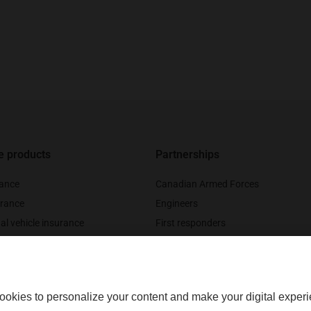
e products
Partnerships
rance
Canadian Armed Forces
rance
Engineers
al vehicle insurance
First responders
nce
Legal professionals
urance
Medical professionals
ookies to personalize your content and make your digital experi