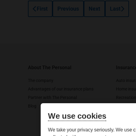
First
Previous
Next
Last
Footer
About The Personal
Insuranc
The company
Auto insu
Advantages of our insurance plans
Home insu
Partner with The Personal
Recreation
Blog
Pet insura
We use cookies
Travel ins
We take your privacy seriously. We use c