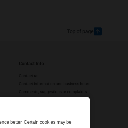
Top of page
Contact Info
Contact us
Contact information and business hours
Comments, suggestions or complaints
Customer support
Follow us
ence better. Certain cookies may be