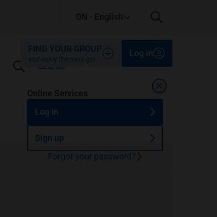
ON
- English
Close
Close
Close
FIND YOUR GROUP
Log in
and enjoy the savings!
Search
Close
Online Services
Log in
Sign up
Forgot your password?