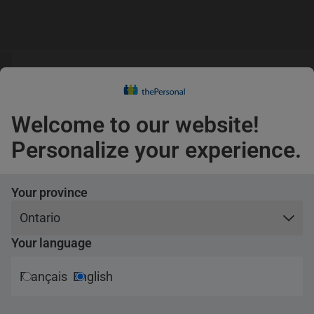
s
guage
Claims
s
English
Confirm
Welcome to our website!
Pets
Personalize your experience.
Travel
Your province
Your language
Français
English