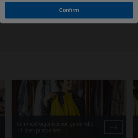
Confirm
Comment organiser son garde-robe :
10 idées printanières